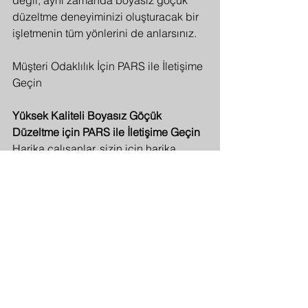
değil, aynı zamanda boyasız göçük 
düzeltme deneyiminizi oluşturacak bir 
işletmenin tüm yönlerini de anlarsınız.
Müşteri Odaklılık İçin PARS ile İletişime 
Geçin
Yüksek Kaliteli Boyasız Göçük 
Düzeltme için PARS ile İletişime Geçin
Harika çalışanlar, sizin için harika 
hizmet demektir. Boyasız göçük 
düzeltme hakkında daha fazla bilgi 
edinmek veya randevu almak 
istiyorsanız, şimdi bizi 0216 455 0606 
numaralı telefondan arayın.
Göçük mü var? PARS Boyasız Göçük 
Düzeltme burada!
İstanbul Ataşehir 0216 455 06 06 
instagram: 