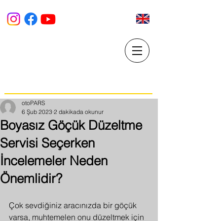
PARS PDR Market
BOYASIZ GÖÇÜK DÜZELTME VE ARAÇ YENİLEME
MERKEZi
otoPARS
6 Şub 2023
2 dakikada okunur
Boyasız Göçük Düzeltme
Servisi Seçerken
İncelemeler Neden
Önemlidir?
Çok sevdiğiniz aracınızda bir göçük 
varsa, muhtemelen onu düzeltmek için 