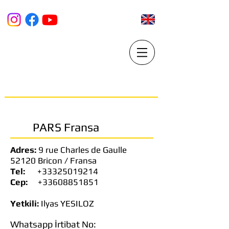
PARS PDR Market
BOYASIZ GÖÇÜK DÜZELTME VE ARAÇ YENİLEME
MERKEZi
PARS Fransa
Adres:
9 rue Charles de Gaulle
52120 Bricon / Fransa
Tel:
+33325019214
Cep:
+33608851851
Yetkili:
Ilyas YESILOZ
Whatsapp İrtibat No: