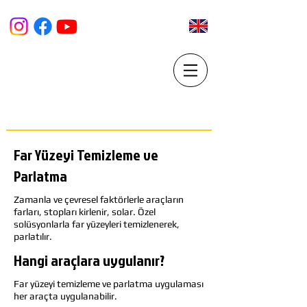
PARS PDR Market
BOYASIZ GÖÇÜK DÜZELTME VE ARAÇ YENİLEME
MERKEZi
Far Yüzeyi Temizleme ve
Parlatma
Zamanla ve çevresel faktörlerle araçların
farları, stopları kirlenir, solar. Özel
solüsyonlarla far yüzeyleri temizlenerek,
parlatılır.
Hangi araçlara uygulanır?
Far yüzeyi temizleme ve parlatma uygulaması
her araçta uygulanabilir.