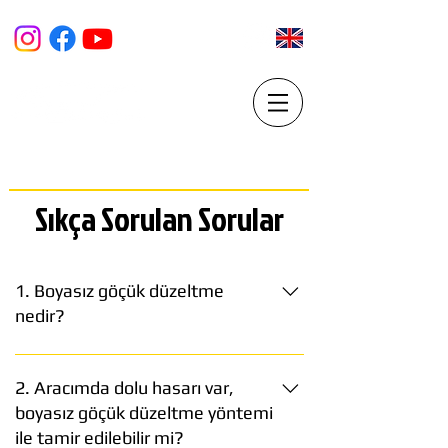
PARS PDR Market
BOYASIZ GÖÇÜK DÜZELTME VE ARAÇ YENİLEME
MERKEZi
Sıkça Sorulan Sorular
1. Boyasız göçük düzeltme
nedir?
Boyasız göçük düzeltme, araçların
göçüklerini, aracı boyamadan,
2. Aracımda dolu hasarı var,
profesyonel bir şekilde düzeltme
boyasız göçük düzeltme yöntemi
yöntemidir. Bu yöntem, göçük alanının
ile tamir edilebilir mi?