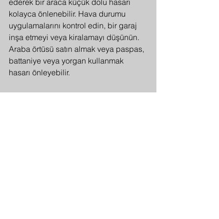
ederek bir araca küçük dolu hasarı 
kolayca önlenebilir. Hava durumu 
uygulamalarını kontrol edin, bir garaj 
inşa etmeyi veya kiralamayı düşünün. 
Araba örtüsü satın almak veya paspas, 
battaniye veya yorgan kullanmak 
hasarı önleyebilir.
Profesyonel Dolu Göçük Düzeltme 
Uzmanı İşe Alma
Ne kadar iyi hazırlanırsanız hazırlanın 
dolu fırtınalarından kaçınamazsınız. 
Küçük dolunun bir arabaya nasıl zarar 
verebileceği hakkında daha fazla bilgi 
için PARS Uzmanları ile iletişime geçin. 
Aracınızı dolu öncesi durumuna 
dönüştürmek için özel dolu onarım 
hizmetleri sunuyoruz. Hizmetlerimiz 
İstanbul Ataşehir'de verilmektedir.