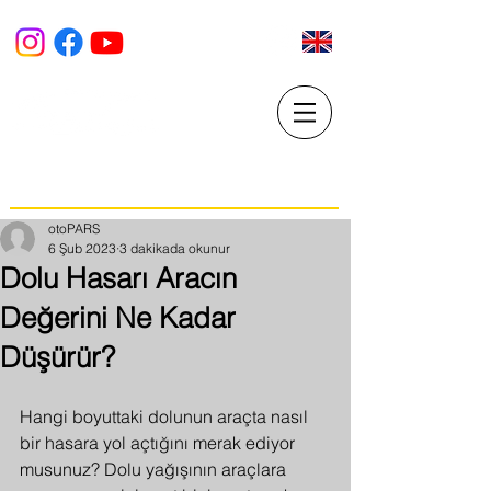
PARS PDR Market
BOYASIZ GÖÇÜK DÜZELTME VE ARAÇ YENİLEME
MERKEZi
otoPARS
6 Şub 2023
3 dakikada okunur
Dolu Hasarı Aracın
Değerini Ne Kadar
Düşürür?
Hangi boyuttaki dolunun araçta nasıl 
bir hasara yol açtığını merak ediyor 
musunuz? Dolu yağışının araçlara 